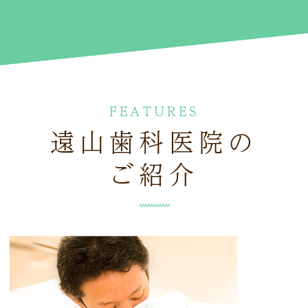
2024.11.21
おはようございます☆稲沢市・国府宮駅直結の歯医者
さん遠山歯科医院です。
◇11月21（木）の予約の空き情報のお知らせです◇
治療 9:30 10:00 15:00
FEATURES
メンテナンス 9:45 11:45 14:30 15:15 16:30 1
7:30
遠山歯科医院の
当日のご予約はお電話でのみで受付ておりますので、
ご紹介
よろしくお願いします。
2024.11.20
おはようございます☆稲沢市・国府宮駅直結の歯医者
さん遠山歯科医院です。
◇11月20（水）の予約の空き情報のお知らせです◇
治療 予約枠の空はございませんが、お痛みがありま