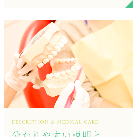
2024.11.18
１１月１８日（月）のご予約可能な時間のご案内で
す。
治療 １２：００ １５：００ １５：３０ １６：
００ １８：００ １８：３０
メンテナンス １１：４５ １５：１５ １６：０
０ １６：４５ １８：１５
当日のご予約はお電話のみでお受けしておりますので
お待ちしております。
DESCRIPTION ＆ MEDICAL CARE
分かりやすい説明と