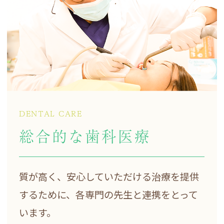
したらお電話下さい。
メンテナンス 15:00 15:45 16:45 16:30
当日のご予約はお電話でのみで受付ておりますので、
よろしくお願いします。
2024.11.19
おはようございます☆稲沢市・国府宮駅直結の歯医者
DENTAL CARE
さん遠山歯科医院です。
総合的な歯科医療
◇11月19（火）の予約の空き情報のお知らせです◇
治療 10:00
メンテナンス 10:30 11:45
質が高く、安心していただける
治療を提供
するために、
各専門の先生と連携をとって
当日のご予約はお電話でのみで受付ておりますので、
います。
よろしくお願いします。