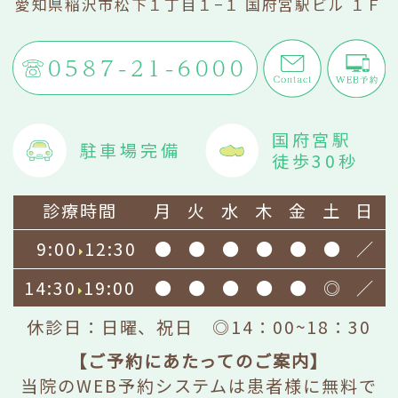
愛知県稲沢市松下１丁目１−１ 国府宮駅ビル １Ｆ
0587-21-6000
国府宮駅
駐車場完備
徒歩30秒
診療時間
月
火
水
木
金
土
日
9:00
12:30
●
●
●
●
●
●
／
14:30
19:00
●
●
●
●
●
◎
／
休診日：日曜、祝日 ◎14：00~18：30
【ご予約にあたってのご案内】
当院のWEB予約システムは患者様に無料で